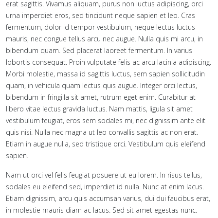
erat sagittis. Vivamus aliquam, purus non luctus adipiscing, orci
urna imperdiet eros, sed tincidunt neque sapien et leo. Cras
fermentum, dolor id tempor vestibulum, neque lectus luctus
mauris, nec congue tellus arcu nec augue. Nulla quis mi arcu, in
bibendum quam. Sed placerat laoreet fermentum. In varius
lobortis consequat. Proin vulputate felis ac arcu lacinia adipiscing.
Morbi molestie, massa id sagittis luctus, sem sapien sollicitudin
quam, in vehicula quam lectus quis augue. Integer orci lectus,
bibendum in fringilla sit amet, rutrum eget enim. Curabitur at
libero vitae lectus gravida luctus. Nam mattis, ligula sit amet
vestibulum feugiat, eros sem sodales mi, nec dignissim ante elit
quis nisi. Nulla nec magna ut leo convallis sagittis ac non erat.
Etiam in augue nulla, sed tristique orci. Vestibulum quis eleifend
sapien.
Nam ut orci vel felis feugiat posuere ut eu lorem. In risus tellus,
sodales eu eleifend sed, imperdiet id nulla. Nunc at enim lacus.
Etiam dignissim, arcu quis accumsan varius, dui dui faucibus erat,
in molestie mauris diam ac lacus. Sed sit amet egestas nunc.