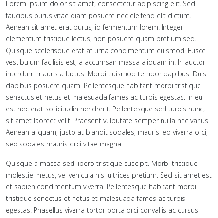
Lorem ipsum dolor sit amet, consectetur adipiscing elit. Sed
faucibus purus vitae diam posuere nec eleifend elit dictum.
Aenean sit amet erat purus, id fermentum lorem. Integer
elementum tristique lectus, non posuere quam pretium sed.
Quisque scelerisque erat at urna condimentum euismod. Fusce
vestibulum facilisis est, a accumsan massa aliquam in. In auctor
interdum mauris a luctus. Morbi euismod tempor dapibus. Duis
dapibus posuere quam. Pellentesque habitant morbi tristique
senectus et netus et malesuada fames ac turpis egestas. In eu
est nec erat sollicitudin hendrerit. Pellentesque sed turpis nunc,
sit amet laoreet velit. Praesent vulputate semper nulla nec varius.
Aenean aliquam, justo at blandit sodales, mauris leo viverra orci,
sed sodales mauris orci vitae magna.
Quisque a massa sed libero tristique suscipit. Morbi tristique
molestie metus, vel vehicula nisl ultrices pretium. Sed sit amet est
et sapien condimentum viverra. Pellentesque habitant morbi
tristique senectus et netus et malesuada fames ac turpis
egestas. Phasellus viverra tortor porta orci convallis ac cursus